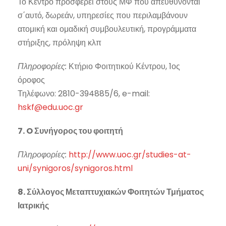
Το Κέντρο προσφέρει στους ΜΦ που απευθύνονται
σ΄αυτό, δωρεάν, υπηρεσίες που περιλαμβάνουν
ατομική και ομαδική συμβουλευτική, προγράμματα
στήριξης, πρόληψη κλπ
Πληροφορίες:
Κτήριο Φοιτητικού Κέντρου, 1ος
όροφος
Τηλέφωνο: 2810-394885/6, e-mail:
hskf@edu.uoc.gr
7. O Συνήγορος του φοιτητή
Πληροφορίες:
http://www.uoc.gr/studies-at-
uni/synigoros/synigoros.html
8. Σύλλογος Μεταπτυχιακών Φοιτητών Τμήματος
Ιατρικής