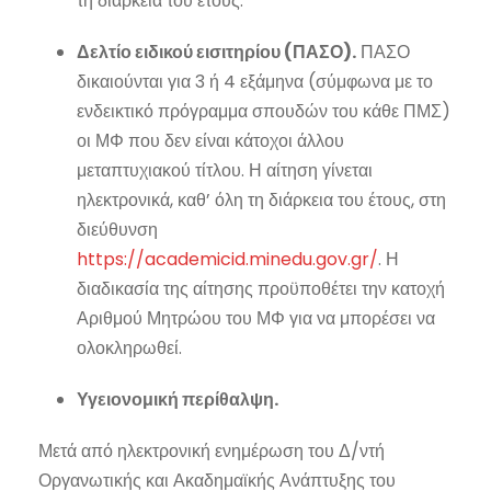
τη διάρκεια του έτους.
Δελτίο ειδικού εισιτηρίου (ΠΑΣΟ).
ΠΑΣΟ
δικαιούνται για 3 ή 4 εξάμηνα (σύμφωνα με το
ενδεικτικό πρόγραμμα σπουδών του κάθε ΠΜΣ)
οι ΜΦ που δεν είναι κάτοχοι άλλου
μεταπτυχιακού τίτλου. Η αίτηση γίνεται
ηλεκτρονικά, καθ’ όλη τη διάρκεια του έτους, στη
διεύθυνση
https://academicid.minedu.gov.gr/
. Η
διαδικασία της αίτησης προϋποθέτει την κατοχή
Αριθμού Μητρώου του ΜΦ για να μπορέσει να
ολοκληρωθεί.
Υγειονομική περίθαλψη.
Μετά από ηλεκτρονική ενημέρωση του Δ/ντή
Οργανωτικής και Ακαδημαϊκής Ανάπτυξης του